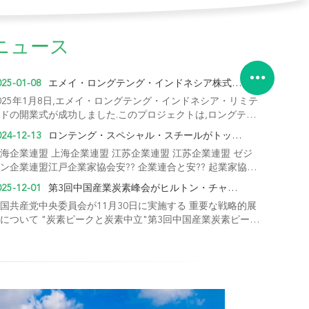
ニュース
025-01-08
エメイ・ロングテング・インドネシア株式会社 (株) の基石が成功裏に敷かれました...
025年1月8日,エメイ・ロングテング・インドネシア・リミテ
ドの開業式が成功しました.このプロジェクトは,ロングテン
ザンビア工場に続くもう一つの大きな海外プロジェクトで
024-12-13
ロンテング・スペシャル・スチールがトップ100に
り,MEエレクメタルとの...
海企業連盟 上海企業連盟 江苏企業連盟 江苏企業連盟 ゼジ
ン企業連盟江戸企業家協会安?? 企業連合と安?? 起業家協会
共同で"2024年 ヤンツェ川デルタのトップ100企業"を発表
025-12-01
第3回中国産業炭素峰会がヒルトン・チャンシュ・ロングテングホテルで開催...
た.2024...
国共産党中央委員会が11月30日に実施する 重要な戦略的展
について "炭素ピークと炭素中立"第3回中国産業炭素ピーク
ォーラム中国産業経済学会が主催した中国工業経済学会会
,産業情報技術省元大臣; ...