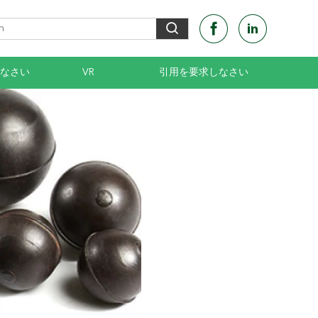
なさい
VR
引用を要求しなさい