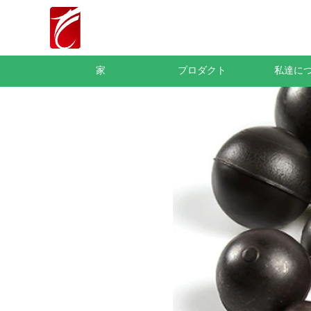
家
プロダクト
私達に