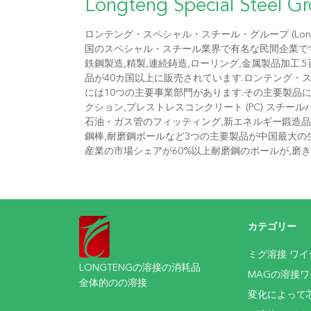
Longteng Special Steel G
ロンテング・スペシャル・スチール・グループ (Longteng Sp
国のスペシャル・スチール業界で有名な民間企業です.
鉄鋼製造,精製,連続鋳造,ローリング,金属製品加工
品が40カ国以上に販売されています.ロンテング・
には10つの主要事業部門があります.その主要製品
クション,プレストレスコンクリート (PC) スチー
石油・ガス管のフィッティング,新エネルギー鍛造品,
鋼棒,耐磨鋼ボールなど3つの主要製品が中国最大の
産業の市場シェアが60%以上耐磨鋼のボールが,磨
�...
カテゴリー
ミグ溶接 ワイ
LONGTENGの溶接の消耗品
MAGの溶接ワ
全体的のの溶接
変化によって