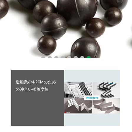
造船業6M-20Mのため
の沖合い橋角度棒