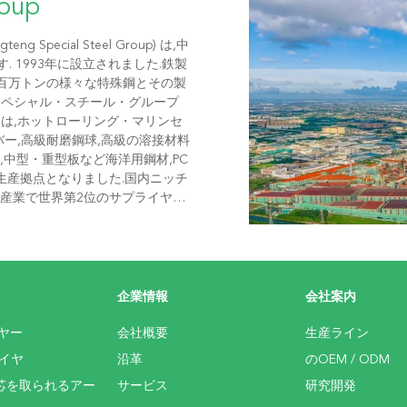
roup
ecial Steel Group) は,中
 1993年に設立されました.鉄製
.5百万トンの様々な特殊鋼とその製
スペシャル・スチール・グループ
には,ホットローリング・マリンセ
ルバー,高級耐磨鋼球,高級の溶接材料
中型・重型板など海洋用鋼材,PC
生産拠点となりました.国内ニッチ
き産業で世界第2位のサプライヤ
企業情報
会社案内
ヤー
会社概要
生産ライン
イヤ
沿革
のOEM / ODM
芯を取られるアー
サービス
研究開発