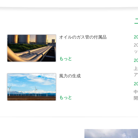
オイルのガス管の付属品
2
2
ッ
グ
もっと
2
あ
上
ア
風力の生成
が
2
し
中
もっと
開
フ
長