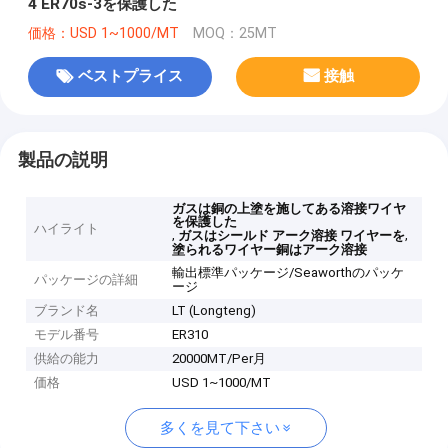
4 ER70s-3を保護した
価格：USD 1~1000/MT
MOQ：25MT
ベストプライス
接触
製品の説明
ガスは銅の上塗を施してある溶接ワイヤ
を保護した
ハイライト
,
,
ガスはシールド アーク溶接 ワイヤーを
塗られるワイヤー銅はアーク溶接
輸出標準パッケージ/Seaworthのパッケ
パッケージの詳細
ージ
ブランド名
LT (Longteng)
モデル番号
ER310
供給の能力
20000MT/Per月
価格
USD 1~1000/MT
多くを見て下さい