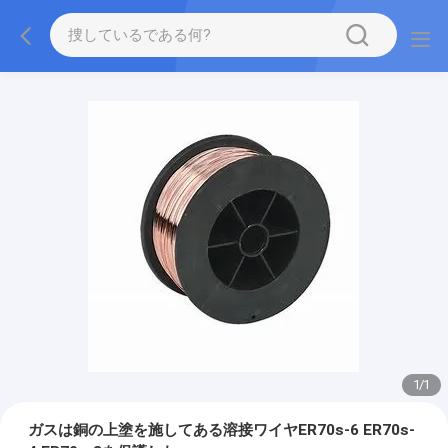
1
/
1
ガスは銅の上塗を施してある溶接ワイヤER70s-6 ER70s-