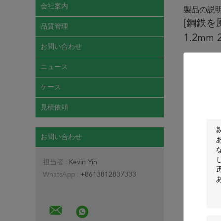
会社案内
製品の説
[鋼鉄を風
品質管理
1.2mm 
お問い合わせ
LT·H08Mn
ニュース
LT·H08MnS
指定:
この溶
ケース
靭性がある
目的:
車、沖
見積依頼
化学成分（
お問い合わせ
担当者 :
Kevin Yin
WhatsApp :
+8613812837333
溶着金属の