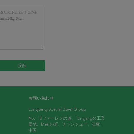
お問い合わせ
Longteng Special Steel Group
No.118ファーレンの道、Tongangの工業
団地、Meiliの町、チャンシュー、江蘇、
中国