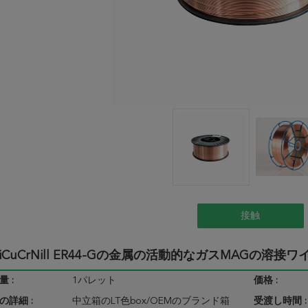
接触
SiCuCrNill ER44-Gの金属の活動的なガスMAGの溶接ワイヤ0.
 :
1パレット
価格 :
の詳細 :
中立箱のLT色box/OEMのブランド箱
受渡し時間 :