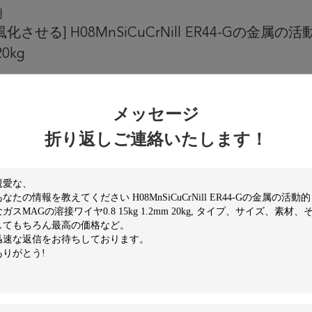
明
化させる] H08MnSiCuCrNill ER44-Gの金属
20kg
SiCuCrNiII 0.8/1.0/1.2/1.6mmの風化の鋼鉄固体溶接ワイヤ
iCuCrNi IIは標準に合致する:TB/T 2374 ER44-G
メッセージ
接ワイヤに絶妙な溶接のビードとの優秀な溶接の性能が、あり。溶着金
。
折り返しご連絡いたします！
合い工学、橋および他の構造のような対応する強さの等級の鉄骨構造の
%）
化学成分
C
Mn
Si
S
P
0.90~
0.35~
保証の価値
≤0.10
≤0.025
≤0.025
1.30
0.65
概要の結果
0.057
1.21
0.56
0.008
0.016
機械特性
テスト項目
RM （MPa）
ReL/Rp0.2 （MPa）
（
保証の価値
≥440
≥340
≥
概要の結果
525
430
2