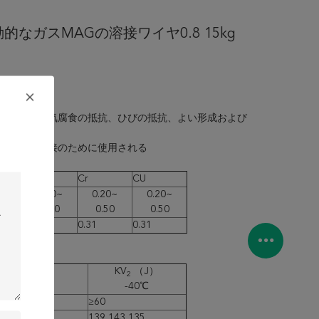
の活動的なガスMAGの溶接ワイヤ0.8 15kg
属によい大気腐食の抵抗、ひびの抵抗、よい形成および
、風化の溶接のために使用される
NI
Cr
CU
0.20~
0.20~
0.20~
0.50
0.50
0.50
0.32
0.31
0.31
KV
（J）
2
%）
-40℃
22
≥60
6
139,143,135