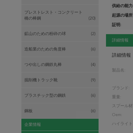
供給の能力 
プレストレスト・コンクリート
起源の場所
橋の棒鋼
(20)
証明:
鉱山のための粉砕の球
(2)
詳細情報
造船業のための角度棒
(6)
詳細情報
つや出しの鋼鉄丸棒
(4)
製品名:
掘削機トラック靴
(9)
ブランド:
プラスチック型の鋼鉄
(6)
重量:
スプール材
鋼板
(6)
Oem:
ハイライト
企業情報