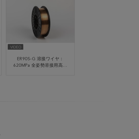
ER55-G .030 .035 CO2 ア
ER90S-G 溶接ワイヤ：
ルゴン付き固体溶接ワイヤ
620MPa 全姿勢溶接用高靭
0.8mm 1.0mm
性低合金鋼
い