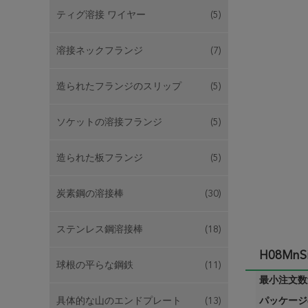
ティグ溶接 ワイヤー
(5)
溶接ネックフランジ
(7)
造られたフランジのスリップ
(5)
ソケットの溶接フランジ
(5)
造られた板フランジ
(5)
炭素鋼の溶接棒
(30)
ステンレス鋼溶接棒
(18)
H08Mn
球根の平らな鋼鉄
(11)
最小注文数量
具体的な山のエンドプレート
(13)
パッケージ