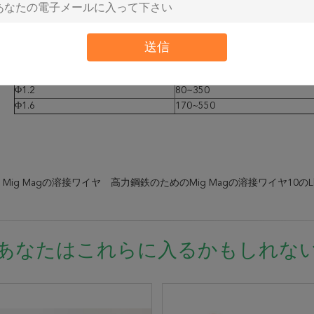
+
（DC
）
サイズ（mm）
現在の範囲（a）
送信
Φ0.8
50~100
Φ1.0
50~220
Φ1.2
80~350
Φ1.6
170~550
1.2 Mig Magの溶接ワイヤ
高力鋼鉄のためのMig Magの溶接ワイヤ10のL
あなたはこれらに入るかもしれな