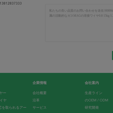
13812837333
企業情報
会社案内
ヤー
会社概要
生産ライン
イヤ
沿革
のOEM / ODM
芯を取られるアー
サービス
研究開発