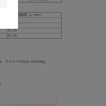
ガスの流動度（L /min）
15
15~20
15~25
20~25
b
ワイヤー10のlb .030のmig
い