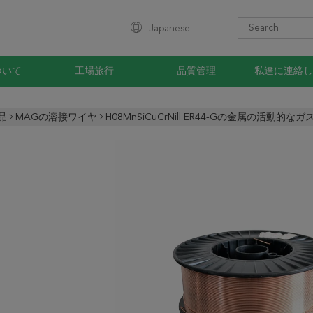
Japanese
ついて
工場旅行
品質管理
私達に連絡し
品
MAGの溶接ワイヤ
H08MnSiCuCrNill ER44-Gの金属の活動的なガス