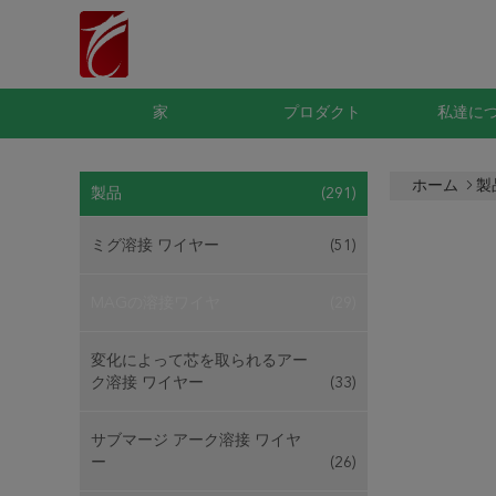
家
プロダクト
私達に
ホーム
製
製品
(291)
ミグ溶接 ワイヤー
(51)
MAGの溶接ワイヤ
(29)
変化によって芯を取られるアー
ク溶接 ワイヤー
(33)
サブマージ アーク溶接 ワイヤ
ー
(26)