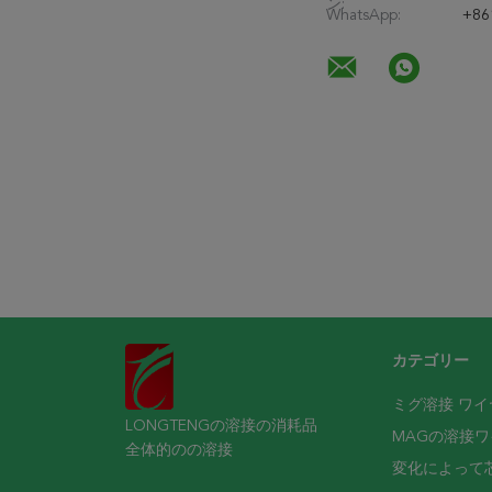
ン:
WhatsApp:
+86
カテゴリー
ミグ溶接 ワイ
LONGTENGの溶接の消耗品
MAGの溶接ワ
全体的のの溶接
変化によって