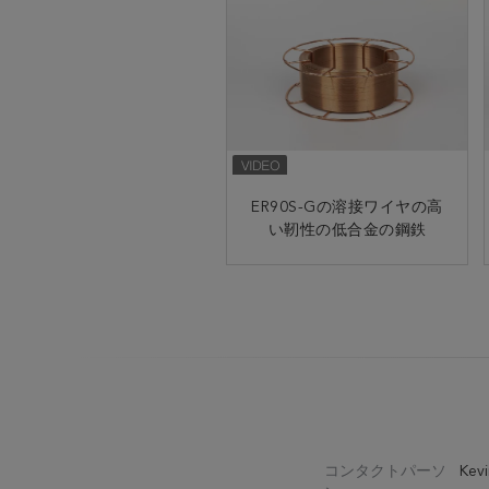
ER90S-Gの溶接ワイヤの高
GMAW ER100S-G MAGの
溶接ワイヤの高力鋼鉄5kg
い靭性の低合金の鋼鉄
15kg 20kg
コンタクトパーソ
Kevi