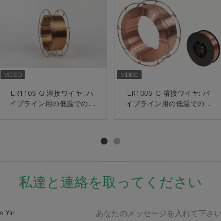
ソリッド ワイヤの盾のガス
ER110S-G 溶接ワイヤ: パ
車および橋のような高力鋼
ER100S-G 溶接ワイヤ: パ
1.2mm 0.8mmを溶接する高
イプライン用の低温での高
イプライン用の低温での高
鉄のためのER50-G Mig
力鋼鉄Mag 0.9mm 15kg
い衝撃強度
Magの溶接ワイヤ
い衝撃強度
私達と連絡を取ってください
n Yin
あなたのメッセージを入れて下さ