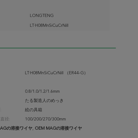
LONGTENG
LT·H08MnSiCuCrNiII
LT·H08MnSiCuCrNiII （ER44-G）
0.8/1.0/1.2/1.6mm
たる製造人のめっき
:
絵の具箱
直径:
100/200/270/300mm
AGの溶接ワイヤ
,
OEM MAGの溶接ワイヤ