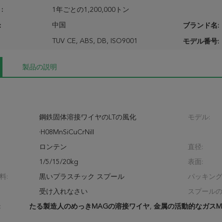
:
1年ごとの1,200,000トン
中国
:
ブランド名:
TUV CE, ABS, DB, ISO9001
モデル番号:
製品の説明
鋼鉄固体溶接ワイヤのLTの風化
モデル:
·H08MnSiCuCrNiII
ロンテン
直径:
1/5/15/20kg
表面:
料:
黒いプラスチック スプール
パッキング
受け入れなさい
スプールの
:
たる製造人のめっきMAGの溶接ワイヤ
,
金属の活動的なガスM