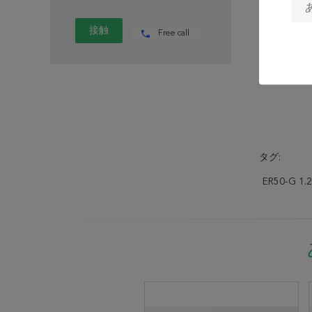
参照の流れ
Free call
タグ:
ER50-G 